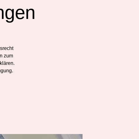
ngen
srecht
en zum
lären.
ügung.