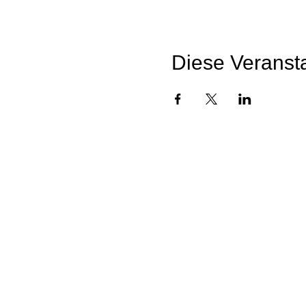
Diese Veransta
Datens
Prof. 
Beratungsstelle Münc
Beratungsstelle 