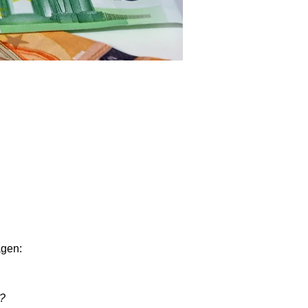
agen:
n?