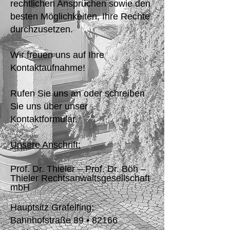
rechtlichen Ansprüchen sowie den
besten Möglichkeiten, Ihre Rechte
durchzusetzen.
Wir freuen uns auf Ihre
Kontaktaufnahme!
Rufen Sie uns an oder schreiben
Sie uns über unser
Kontaktformular.
Unsere Anschrift:
Prof. Dr. Thieler – Prof. Dr. Böh –
Thieler Rechtsanwaltsgesellschaft
mbH
Hauptsitz Gräfelfing:
Bahnhofstraße 89 • 82166