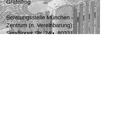
Gräfelfing
Beratungsstelle München -
Zentrum (n. Vereinbarung):
Sendlinger Str. 24 • 80331
München • 2.OG
Beratungsstelle Baldham (nach
Vereinbarung):
Karl-Böhm-Straße 2 • 85598
Baldham • 2.OG​​
E-Mail
muenchen@rechtsanwalt-
thieler.de
Telefon/Fax:
Telefon: 089/
44 232 990