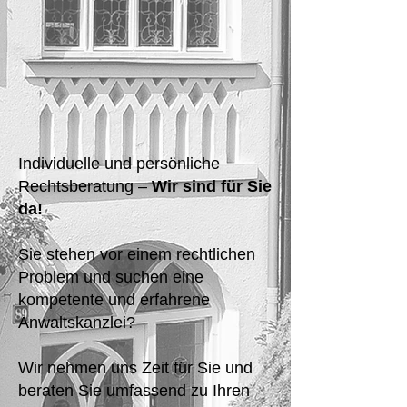
Individuelle und persönliche
Rechtsberatung –
Wir sind für Sie
da!
Sie stehen vor einem rechtlichen
Problem und suchen eine
kompetente und erfahrene
Anwaltskanzlei?
Wir nehmen uns Zeit für Sie und
beraten Sie umfassend zu Ihren