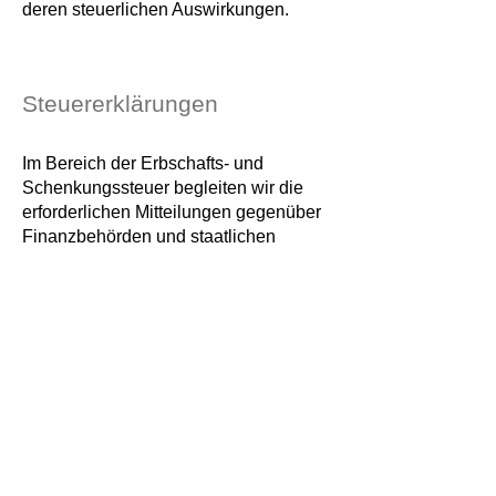
deren steuerlichen Auswirkungen.
Steuererklärungen
Im Bereich der Erbschafts- und
Schenkungssteuer begleiten wir die
erforderlichen Mitteilungen gegenüber
Finanzbehörden und staatlichen
Stellen, insbesondere für Erben,
Vermächtnisnehmer,
Pflichtteilsberechtigte, Beschenkte,
aber auch für Abgabepflichtigte
Amtsträger (z. B. gesetzliche Betreuer,
Testamentsvollstrecker).
Wirtschaftliche Situationen