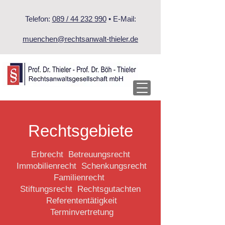
Telefon:
089 / 44 232 990
• E-Mail:
muenchen@rechtsanwalt-thieler.de
Rechtsgebiete
Erbrecht Betreuungsrecht
Immobilienrecht Schenkungsrecht
Familienrecht
Stiftungsrecht Rechtsgutachten
Referententätigkeit
Terminvertretung