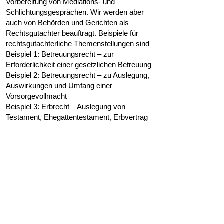
Vorbereitung von Mediations- und
Schlichtungsgesprächen. Wir werden aber
auch von Behörden und Gerichten als
Rechtsgutachter beauftragt. Beispiele für
rechtsgutachterliche Themenstellungen sind
Beispiel 1: Betreuungsrecht – zur
Erforderlichkeit einer gesetzlichen Betreuung
Beispiel 2: Betreuungsrecht – zu Auslegung,
Auswirkungen und Umfang einer
Vorsorgevollmacht
Beispiel 3: Erbrecht – Auslegung von
Testament, Ehegattentestament, Erbvertrag
Beispiel 4: Erbrecht – Reichweite von
bestimmten Rechtsinstituten, insbesondere
Testamentsvollstreckung, Vor- und
Nacherbschaft
Beispiel 5: Erbrecht – Rechtswirkung
deutscher Rechtsvorschriften aus Sicht
ausländischer Rechtsanwender
Beispiel 6: Erbrecht – Kollisionsprüfung
deutschen und ausländischen Erbrechts
(einschließlich sachen- und