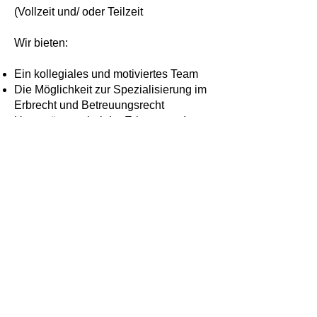
(Vollzeit und/ oder Teilzeit
Wir bieten:
Ein kollegiales und motiviertes Team
Die Möglichkeit zur Spezialisierung im
Erbrecht und Betreuungsrecht
Unterstützung bei der Erlangung des
Fachanwaltstitels
Attraktive Vergütung und
Zusatzleistungen
Wenn Sie Interesse an einer
anspruchsvollen und
abwechslungsreichen Tätigkeit als
Rechtsanwältin/Rechtsanwalt im
Erbrecht
und allgemeinen Zivilrecht haben und
die Möglichkeit zur Weiterentwicklung
suchen, freuen wir uns auf Ihre