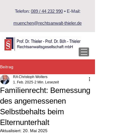
Telefon:
089 / 44 232 990
• E-Mail:
muenchen@rechtsanwalt-thieler.de
Beitrag
RA Christoph Wolters
1. Feb. 2025
2 Min. Lesezeit
Familienrecht: Bemessung
des angemessenen
Selbstbehalts beim
Elternunterhalt
Aktualisiert:
20. Mai 2025